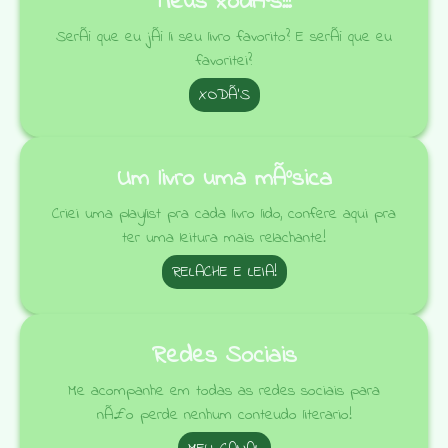
Meus xodÃ³s!!!
SerÃ¡ que eu jÃ¡ li seu livro favorito? E serÃ¡ que eu
favoritei?
XODÃ’S
Um livro uma mÃºsica
Criei uma playlist pra cada livro lido, confere aqui pra
ter uma leitura mais relachante!
RELACHE E LEIA!
Redes Sociais
Me acompanhe em todas as redes sociais para
nÃ£o perde nenhum conteudo literario!